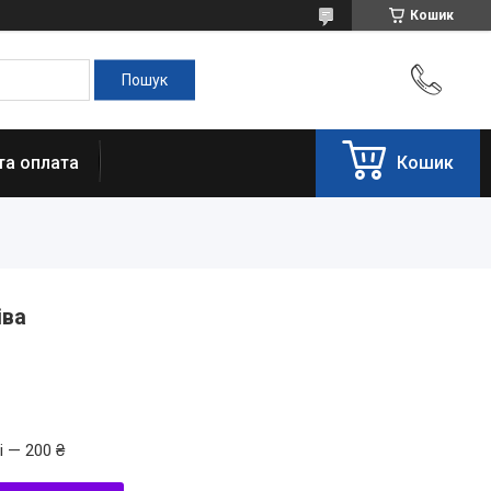
Кошик
та оплата
Кошик
іва
і — 200 ₴