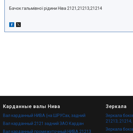
Бачок гальмівної рідини Ніва 2121,21213,21214
Карданные валы Нива
Зеркала
Вал карданный НИВА (на ШРУСах, задний
Зеркала бок
21213; 21214;
Вал карданный 2121 задний ЗАО Кардан
Зеркала боко
Вал карданный промежуточный НИВА 21213