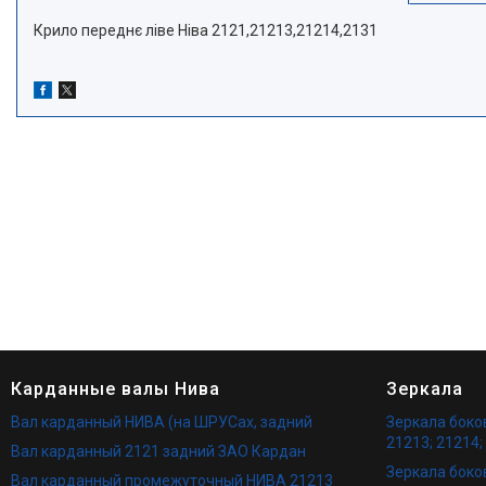
Крило переднє ліве Ніва 2121,21213,21214,2131
Карданные валы Нива
Зеркала
Вал карданный НИВА (на ШРУСах, задний
Зеркала бок
21213; 21214;
Вал карданный 2121 задний ЗАО Кардан
Зеркала боко
Вал карданный промежуточный НИВА 21213