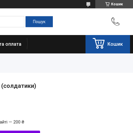
Кошик
та оплата
Кошик
а (солдатики)
айті — 200 ₴