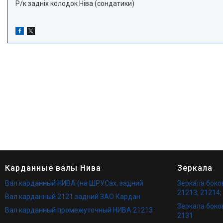
Р/к задніх колодок Ніва (сондатики)
Карданные валы Нива
Зеркала
Вал карданный НИВА (на ШРУСах, задний
Зеркала бок
21213; 21214;
Вал карданный 2121 задний ЗАО Кардан
Зеркала боко
Вал карданный промежуточный НИВА 21213
2131