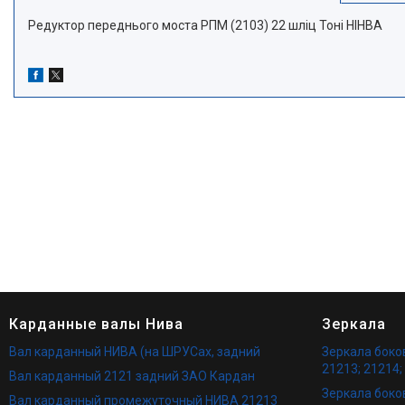
Редуктор переднього моста РПМ (2103) 22 шліц Тоні НІНВА
Карданные валы Нива
Зеркала
Вал карданный НИВА (на ШРУСах, задний
Зеркала бок
21213; 21214;
Вал карданный 2121 задний ЗАО Кардан
Зеркала боко
Вал карданный промежуточный НИВА 21213