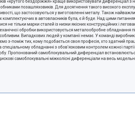
льників «крутого бездоріжжя» краще використовувати диференціал з 
бниками позашляховиків. Для досягнення такого високого експлуата
стивості, що застосовуються у виготовленні металу. Також найважл
них комплектуючих в автовласників була, є й буде. Над цими питан
я не тільки марки сталей із низки якісних конструкційних і легова
ханічної обробки використовується металообробне обладнання під
 особливим. Випадкових людей у компанії немає. У команді виробник
ємо з-поміж тих, кому подобається своя професія, хто здатний прац
а спеціальному обладнанні з обов'язковим контролем кожної партії
і виробу. Пропонований самоблокувальний диференціал встановлюєт
а дискові самоблокувальні міжколісні диференціали на весь модельн