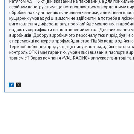
натягом 4,5 — 6 кг (він вказаний на пакованні), а для прихи
серійним конструкціям, що встановлюється закордонними виро
обробки, на яку впливають численні чинники, але й певні вла
кущарних умовах усі ці вимоги не здійснити, а потреба в якіс
виготовлення диференціалу, про який йде мовлення, підробилис
надають сертифікати на поставлений метал. Для виконання ме
виробників. Добору виробничого персоналу теж підхід був і є
є переможці конкурсів профмайданства. Підбір кадрів здійсню
Термооброблення продукції, що випускається, здійснюється н
контроль ОТК і має гарантію, умови якої вказані в паспорт
трансмісії. Зараз компанія «VAL-RACING» випускає гвинтові т