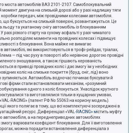
го моста автомобілів ВАЗ 2101-2107. Самоблокувальний
й момент двигуна на слизькій дорозі або у разі надлишку тяги
 коробки передач, між провідними колесами автомобіля.
 що буксується на слизькій поверхні, розвантажується. Це
а льоду та укатаному снігу автомобіль із блокуванням
 разі різкого старту на сухому асфальті у разі чималого
льно розподіляє моменти на провідних колесах і підвищує
ливості з блокування. Вона майже не вимагає
 автомобілі, які використовуються в трофі-рейдах, тріалах,
лема — під час руху в повороті або нерівною дорогою провідні
осиленого зношування, а також гіршають керованість
ься в приводі провідних коліс і дає змогу їм у необхідних
відних коліс на слизьке покриття (бруд, сніг, лід) воно
тю зупиняється. Автомобіль водночас починає буксувати й
інгові фірми стали встановлювати механізм, «розумний
обуксування одного з коліс блокується. Унаслідок крутного
оєктувалися та виготовлялися тільки в кущарних умовах,
 «VAL-RACING» (патент РФ No 55063 на корисну модель).
ії якого полягає в тому, що всі комплектуючі зосереджені в
плуатаційний ресурс. Диференціал «VAL
-RACING» м
істить муфту
ю автомобіля, а на переднеприводних автомобілях
змогу варіювати коефіцієнт блокування. Для її виготовлення
 дорогах, можна порадити встановлення диференціала з