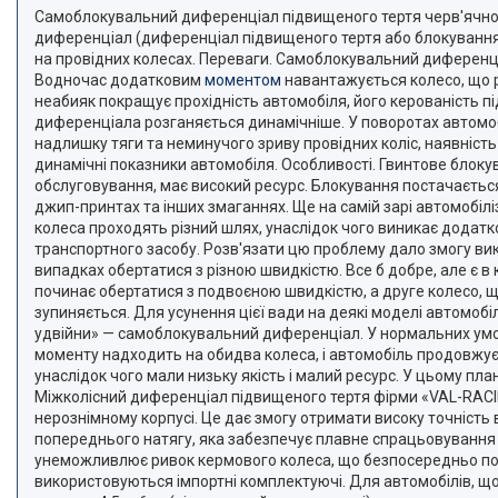
Самоблокувальний диференціал підвищеного тертя черв'ячног
диференціал (диференціал підвищеного тертя або блокування
на провідних колесах. Переваги. Самоблокувальний диференці
Водночас додатковим
моментом
навантажується колесо, що р
неабияк покращує прохідність автомобіля, його керованість пі
диференціала розганяється динамічніше. У поворотах автомобіл
надлишку тяги та неминучого зриву провідних коліс, наявніс
динамічні показники автомобіля. Особливості. Гвинтове блок
обслуговування, має високий ресурс. Блокування постачається 
джип-принтах та інших змаганнях. Ще на самій зарі автомобіл
колеса проходять різний шлях, унаслідок чого виникає додатк
транспортного засобу. Розв'язати цю проблему дало змогу вик
випадках обертатися з різною швидкістю. Все б добре, але є в 
починає обертатися з подвоєною швидкістю, а друге колесо, щ
зупиняється. Для усунення цієї вади на деякі моделі автомобі
удвійни» — самоблокувальний диференціал. У нормальних умова
моменту надходить на обидва колеса, і автомобіль продовжує 
унаслідок чого мали низьку якість і малий ресурс. У цьому п
Міжколісний диференціал підвищеного тертя фірми «VAL-RACING
нерознімному корпусі. Це дає змогу отримати високу точність
попереднього натягу, яка забезпечує плавне спрацьовування
унеможливлює ривок кермового колеса, що безпосередньо пов'
використовуються імпортні комплектуючі. Для автомобілів, щ