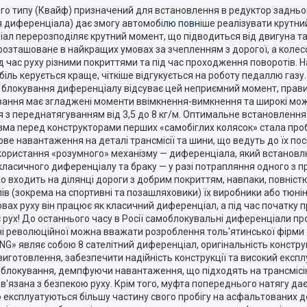
о типу (Квайф) призначений для встановлення в редуктор задньо
 диференціала) дає змогу автомобі
лю повн
іше реалізувати крутни
ал перерозподіляє крутний момент, що підводиться від двигуна та
озташоване в найкращих умовах за зчепленням з дорогої, а колесо,
д час руху різними покриттями та під час проходження поворотів. Н
ь керується краще, чіткіше відгукується на роботу педаллю газу. У
ть блокування диференціалу відсуває цей неприємний момент, прави
ування має згладжені моменти ввімкнення-вимкнення та широкі мож
з переднатягуванням від 3,5 до 8 кг/м. Оптимальне встановлення в
ізма перед конструкторами перших «самобіглих колясок» стала проб
ове навантаження на деталі трансмісії та шини, що ведуть до їх п
ористання «розумного» механізму — диференціала, який встановлюєт
класичного диференціалу та браку — у разі потрапляння одного з про
о входить на ділянці дороги з добрим покриттям, навпаки, повніс
лів (зокрема на спортивні та позашляховики) їх виробники або тюн
х руху він працює як класичний диференціал, а під час початку пр
рух! До останнього часу в Росії самоблокувальні диференціали пр
лані революційної можна вважати розроблення толь'ятинської фірми
» являє собою 8 сателітний диференціал, оригінальність конструкц
 виготовлення, забезпечити надійність конструкції та високий екс
 блокування, демпфуючи навантаження, що підходять на трансмісі
язана з безпекою руху. Крім того, муфта попереднього натягу дає 
о експлуатуються більшу частину свого пробігу на асфальтованих