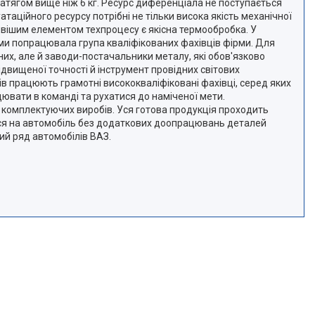
натягом вище ніж 6 кг. Ресурс диференціала не поступається
ційного ресурсу потрібні не тільки висока якість механічної
ивішим елементом техпроцесу є якісна термообробка. У
нями попрацювала група кваліфікованих фахівців фірми. Для
них, але й заводи-постачальники металу, які обов'язково
вищеної точності й інструмент провідних світових
ів працюють грамотні висококваліфіковані фахівці, серед яких
ювати в команді та рухатися до наміченої мети.
 комплектуючих виробів. Уся готова продукція проходить
ься на автомобіль без додаткових доопрацювань деталей
ий ряд автомобілів ВАЗ.