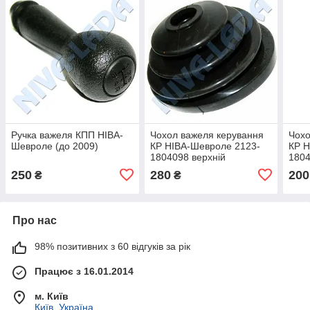
Ручка важеля КПП НІВА-
Чохол важеля керування
Чохо
Шевроле (до 2009)
КР НІВА-Шевроле 2123-
КР Н
1804098 верхній
1804
250
280
200
₴
₴
Про нас
98% позитивних з 60 відгуків за рік
Працює з 16.01.2014
м. Київ
Київ, Україна