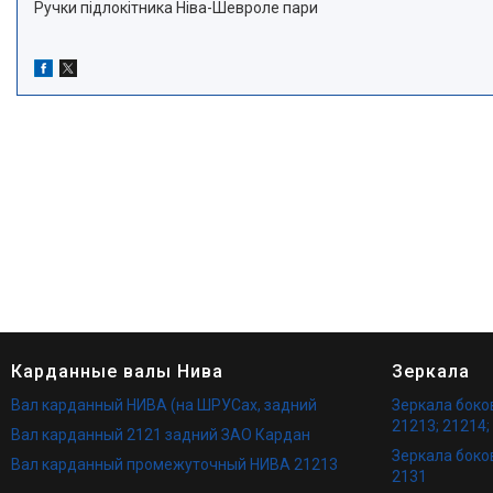
Ручки підлокітника Ніва-Шевроле пари
Карданные валы Нива
Зеркала
Вал карданный НИВА (на ШРУСах, задний
Зеркала бок
21213; 21214;
Вал карданный 2121 задний ЗАО Кардан
Зеркала боко
Вал карданный промежуточный НИВА 21213
2131