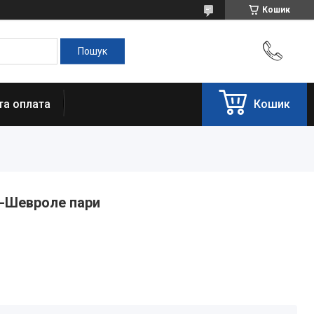
Кошик
та оплата
Кошик
а-Шевроле пари