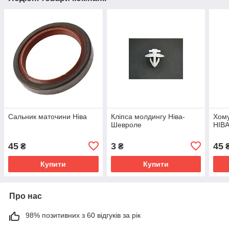
Сальник маточини Ніва
Кліпса молдингу Ніва-
Хому
Шевроле
НІВА
45
3
45
₴
₴
Купити
Купити
Про нас
98% позитивних з 60 відгуків за рік