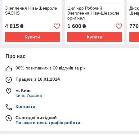
Зчеплення Ніва-Шевроле
Циліндр Робочий
Диск
SACHS
Зчеплення Ніва-Шевроле
Шев
оригінал
4 815
1 600
770
₴
₴
Купити
Купити
Про нас
98% позитивних з 60 відгуків за рік
Працює з 16.01.2014
м. Київ
Київ, Україна
Контакти
Сьогодні вихідний
Показати весь графік роботи