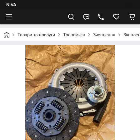
NIVA
Товари та послуги
Трансмісія
Зчеплення
Зчепле