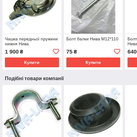
Чашка передньої пружини
Болт балки Нива М12*110
Болт
нижня Нива
Нива
1 900
75
640
₴
₴
Купити
Купити
Подібні товари компанії