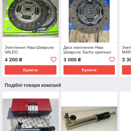
Зчеплення Ніва-Шевроле
Диск зчеплення Ніва-
Зчеп
VALEO
Шевроле Sachs оригінал
MAP
4 200
3 000
3 3
₴
₴
Купити
Купити
Подібні товари компанії