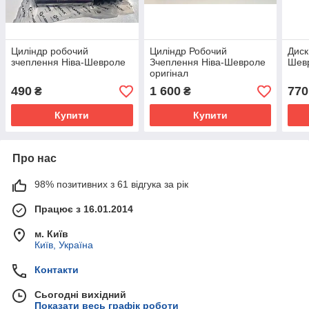
Циліндр робочий
Циліндр Робочий
Диск
зчеплення Ніва-Шевроле
Зчеплення Ніва-Шевроле
Шев
оригінал
490
1 600
770
₴
₴
Купити
Купити
Про нас
98% позитивних з 61 відгука за рік
Працює з 16.01.2014
м. Київ
Київ, Україна
Контакти
Сьогодні вихідний
Показати весь графік роботи