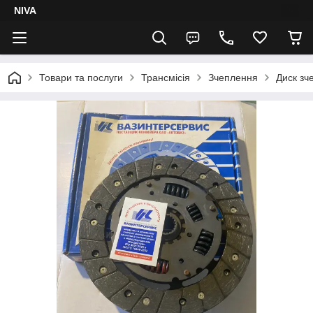
NIVA
Товари та послуги
Трансмісія
Зчеплення
Диск зч