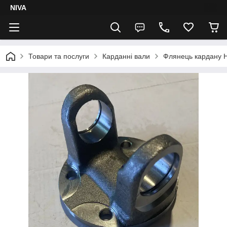
NIVA
Товари та послуги
Карданні вали
Флянець кардану Н