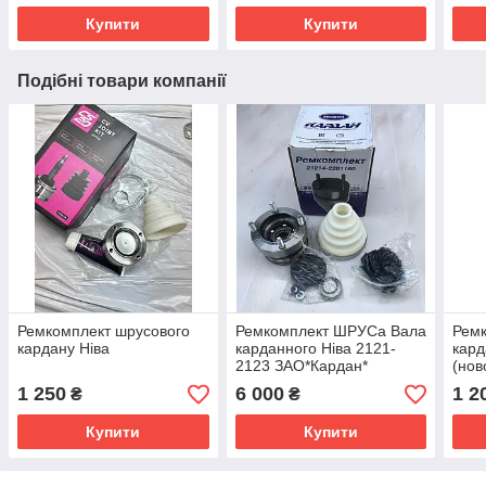
Купити
Купити
Подібні товари компанії
Ремкомплект шрусового
Ремкомплект ШРУСа Вала
Ремк
кардану Ніва
карданного Ніва 2121-
кард
2123 ЗАО*Кардан*
(нов
1 250
6 000
1 2
₴
₴
Купити
Купити