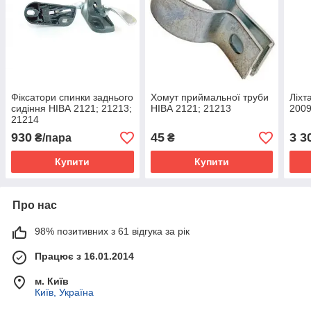
Фіксатори спинки заднього
Хомут приймальної труби
Ліхт
сидіння НІВА 2121; 21213;
НІВА 2121; 21213
200
21214
930
45
3 3
₴/пара
₴
Купити
Купити
Про нас
98% позитивних з 61 відгука за рік
Працює з 16.01.2014
м. Київ
Київ, Україна