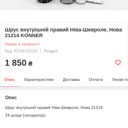
Шрус внутрішній правий Ніва-Шевроле, Нова
21214 KONNER
Немає в наявності
Код: KCV4131\24
Роздріб
1 850
₴
Опис
Характеристики
Доставка
Оплата
Умови п
Опис
Шрус внутрішній правий Ніва-Шевроле, Нова 21214
24 шліци (сепаратор)