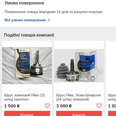
Умови повернення
Повернення товару впродовж 14 днів за рахунок покупця
Всі умови повернення
Подібні товари компанії
Шрус зовнішній Ніва (22
Шрус Ніва, Нова-Шевроле
Шрус
шліц) оригінал
(24 шліц) зовнішній
шліц
1 500
3 000
1 0
₴
₴
Купити
Купити