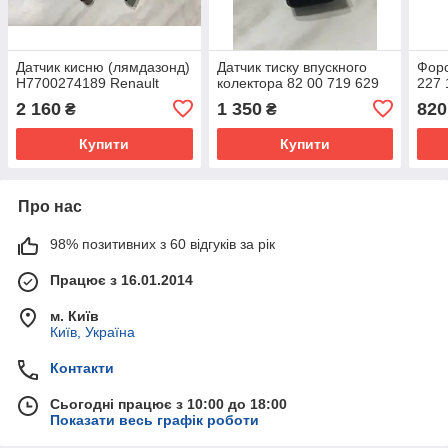
Датчик кисню (лямдазонд)
Датчик тиску впускного
Форс
H7700274189 Renault
колектора 82 00 719 629
227 
2 160
1 350
820
₴
₴
Купити
Купити
Про нас
98% позитивних з 60 відгуків за рік
Працює з 16.01.2014
м. Київ
Київ, Україна
Контакти
Сьогодні працює з 10:00 до 18:00
Показати весь графік роботи