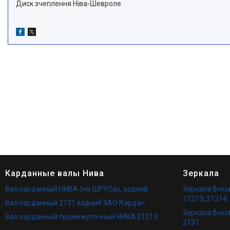
Диск зчеплення Ніва-Шевроле
Карданные валы Нива
Зеркала
Вал карданный НИВА (на ШРУСах, задний
Зеркала бок
21213; 21214;
Вал карданный 2121 задний ЗАО Кардан
Зеркала боко
Вал карданный промежуточный НИВА 21213
2131