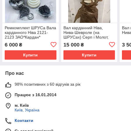
Ремкомплект ШРУСа Вала
Вал карданний Ніва,
Вал 
карданного Ніва 2121-
Нива-Шевроле (на
Нива
2123 ЗАО*Кардан*
ШРУСах) Серп і Молот,
задній
6 000
15 000
3 5
₴
₴
Купити
Купити
Про нас
98% позитивних з 60 відгуків за рік
Працює з 16.01.2014
м. Київ
Київ, Україна
Контакти
Сьогодні вихідний