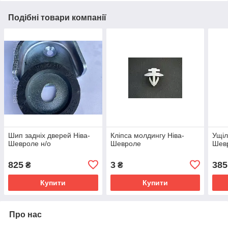
Подібні товари компанії
Шип задніх дверей Ніва-
Кліпса молдингу Ніва-
Ущіл
Шевроле н/о
Шевроле
Шев
825
3
385
₴
₴
Купити
Купити
Про нас