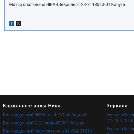
Мотор опалювача НІВА-Шевроле 2123-8118020-01 Калуга
Карданные валы Нива
Зеркала
Вал карданный НИВА (на ШРУСах, задний
Зеркала бок
21213; 21214;
Вал карданный 2121 задний ЗАО Кардан
Зеркала боко
Вал карданный промежуточный НИВА 21213