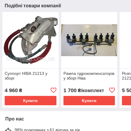
Подібні товари компанії
Суппорт НІВА 21213 у
Рампа гідрокомпенсаторів
Розп
зборі
у зборі Ніва
2121
4 960
1 700
5 5
₴
₴/комплект
Купити
Купити
Про нас
98% позитивних з 61 відгука за рік